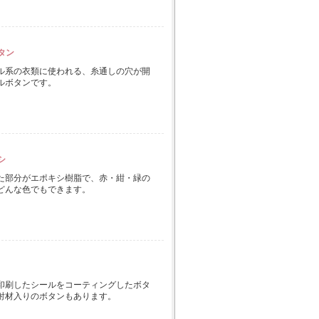
タン
ル系の衣類に使われる、糸通しの穴が開
ルボタンです。
シ
た部分がエポキシ樹脂で、赤・紺・緑の
どんな色でもできます。
印刷したシールをコーティングしたボタ
射材入りのボタンもあります。