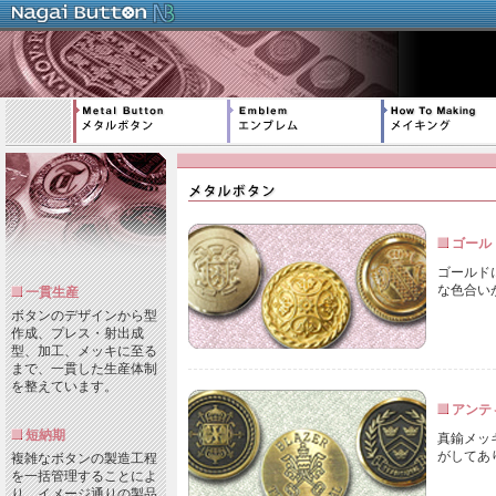
ゴール
ゴールド
な色合い
一貫生産
ボタンのデザインから型
作成、プレス・射出成
型、加工、メッキに至る
まで、一貫した生産体制
を整えています。
アンテ
短納期
真鍮メッ
がしてあ
複雑なボタンの製造工程
を一括管理することによ
り、イメージ通りの製品