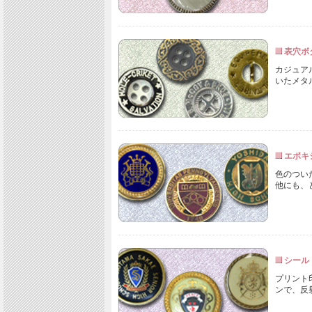
表穴ボ
カジュア
いたメタ
エポキ
色のつい
他にも、
シール
プリント
ンで、反