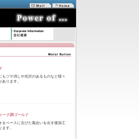
ド
にもツヤ消しや光沢のあるものなど様々
があります。
ィーク調ゴールド
キをベースに古びた風合いを出す後加工
ります。