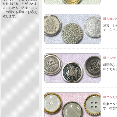
を仕上げることができま
す。しかも、納期・コス
トの面でも柔軟にお応え
致します。
シルバ
通常、シ
で、白っ
アンテ
銀硫化(
のがあり
コンビ
樹脂ボタ
す。樹脂