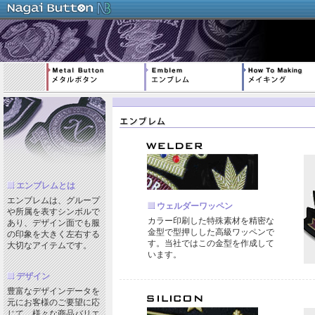
エンブレムとは
エンブレムは、グループ
ウェルダーワッペン
や所属を表すシンボルで
カラー印刷した特殊素材を精密な
あり、デザイン面でも服
金型で型押しした高級ワッペンで
の印象を大きく左右する
す。当社ではこの金型を作成して
大切なアイテムです。
います。
デザイン
豊富なデザインデータを
元にお客様のご要望に応
じて、様々な商品バリエ