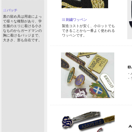
バッチ
裏の留め具は用途によっ
刺繍ワッペン
て様々な種類があり、学
生服のエリに着ける小さ
製造コストが安く、小ロットでも
なものからガードマンの
できることから一番よく使われる
胸に着けるバッジまで、
ワッペンです。
大きさ、形も自在です。
・